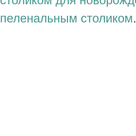
столиком для новорож
пеленальным столиком