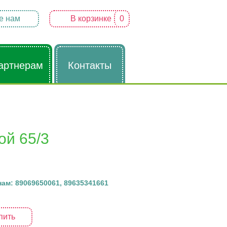
е нам
В корзинке
0
артнерам
Контакты
ой 65/3
ам: 89069650061, 89635341661
пить