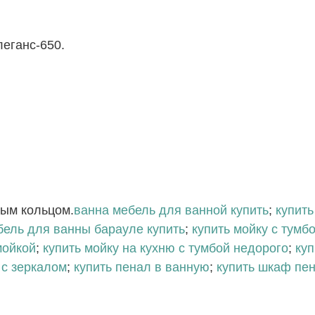
еганс-650.
ным кольцом.
ванна мебель для ванной купить
;
купить
бель для ванны барауле купить
;
купить мойку с тумб
мойкой
;
купить мойку на кухню с тумбой недорого
;
куп
 с зеркалом
;
купить пенал в ванную
;
купить шкаф пе