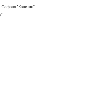
м Сафаня "Капитан"
н"