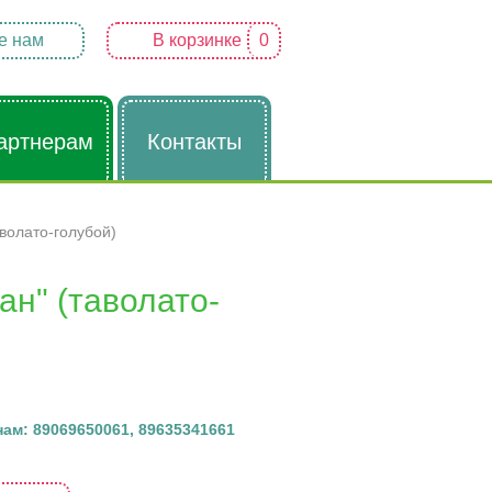
е нам
В корзинке
0
артнерам
Контакты
аволато-голубой)
ан" (таволато-
ам: 89069650061, 89635341661