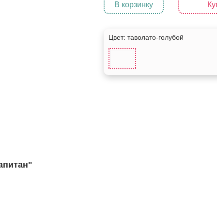
В корзинку
Ку
Цвет:
таволато-голубой
апитан"